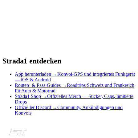
Strada1 entdecken
App herunterladen
→
Konvoi-GPS und integriertes Funkgerät
— iOS & Android
Routen- & Pass-Guides
→
Roadtrips Schweiz und Frankreich
für Auto & Motorrad
Strada1 Shop
→
Offizielles Merch — Sticker, Caps, limitierte
Drops
Offizieller Discord
→
Community, Ankündigungen und
Konvois