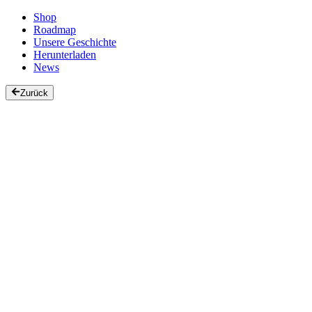
Shop
Roadmap
Unsere Geschichte
Herunterladen
News
Zurück
Strada1 — Original
Die erste Strada1-Playlist, in ständiger Entwicklung. Eine Mischung 