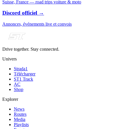
Suisse, France — road trips voiture & moto
Discord officiel
→
Annonces, événements live et convois
Drive together. Stay connected.
Univers
Strada1
Télécharger
ST1 Track
AC
Shop
Explorer
News
Routes
Media
Playlists