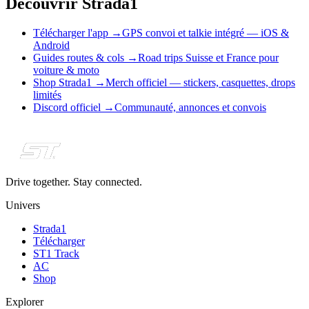
Découvrir Strada1
Télécharger l'app
→
GPS convoi et talkie intégré — iOS &
Android
Guides routes & cols
→
Road trips Suisse et France pour
voiture & moto
Shop Strada1
→
Merch officiel — stickers, casquettes, drops
limités
Discord officiel
→
Communauté, annonces et convois
Drive together. Stay connected.
Univers
Strada1
Télécharger
ST1 Track
AC
Shop
Explorer